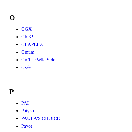
O
OGX
Oh K!
OLAPLEX
Omum
On The Wild Side
Osée
P
PAI
Patyka
PAULA'S CHOICE
Payot