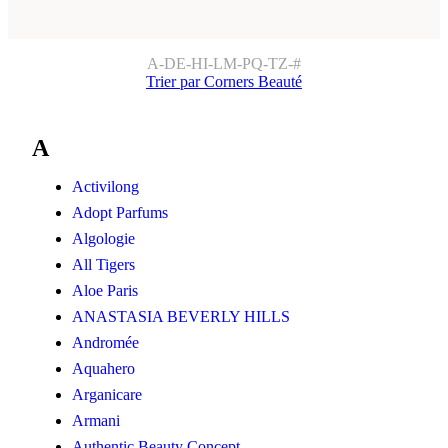
A-D
E-H
I-L
M-P
Q-T
Z-#
Trier par Corners Beauté
A
Activilong
Adopt Parfums
Algologie
All Tigers
Aloe Paris
ANASTASIA BEVERLY HILLS
Andromée
Aquahero
Arganicare
Armani
Authentic Beauty Concept