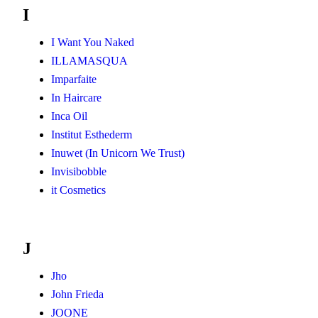
I
I Want You Naked
ILLAMASQUA
Imparfaite
In Haircare
Inca Oil
Institut Esthederm
Inuwet (In Unicorn We Trust)
Invisibobble
it Cosmetics
J
Jho
John Frieda
JOONE