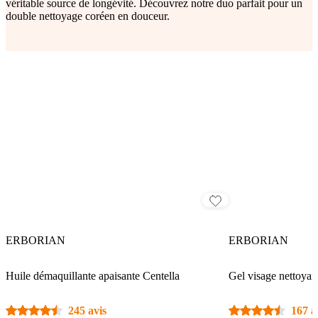
véritable source de longévité. Découvrez notre duo parfait pour un
double nettoyage coréen en douceur.
ERBORIAN
ERBORIAN
Huile démaquillante apaisante Centella
Gel visage nettoyan
245 avis
167 a