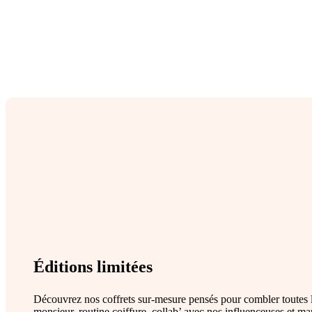
Éditions limitées
Découvrez nos coffrets sur-mesure pensés pour combler toutes l
monsieur, routine coiffure, collab’ avec nos influençeuses et ma