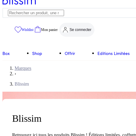
Wishlist
Mon panier
Se connecter
Box
Shop
Offrir
Editions Limitées
Marques
›
Blissim
Blissim
Retrouvez ici tous les produits Blissim ! Éditions limitées, coffret