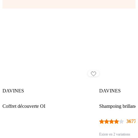
DAVINES
DAVINES
Coffret découverte OI
Shampoing brillance
3677 
Existe en 2 variations