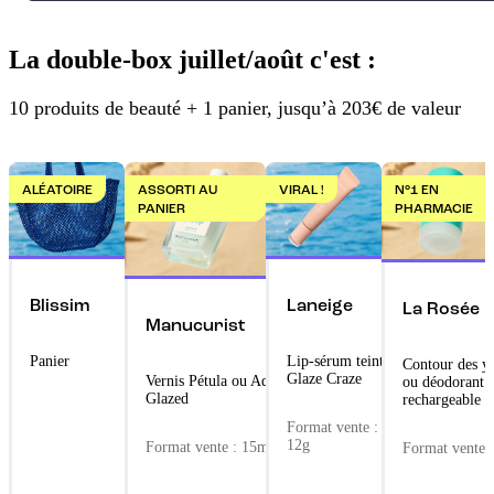
La double-box juillet/août c'est :
10 produits de beauté + 1 panier, jusqu’à 203€ de valeur
ALÉATOIRE
ASSORTI AU
VIRAL !
N°1 EN
PANIER
PHARMACIE
Blissim
Laneige
La Rosée
Manucurist
Panier
Lip-sérum teinté
Contour des y
Glaze Craze
Vernis Pétula ou Aqua
ou déodorant
Glazed
rechargeable
Format vente :
12g
Format vente : 15ml
Format vente