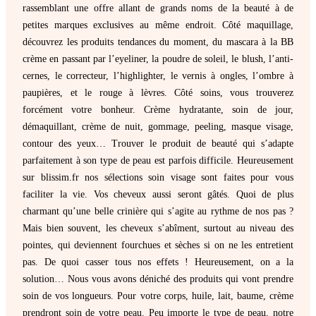
rassemblant une offre allant de grands noms de la beauté à de
petites marques exclusives au même endroit. Côté maquillage,
découvrez les produits tendances du moment, du mascara à la BB
crème en passant par l’eyeliner, la poudre de soleil, le blush, l’anti-
cernes, le correcteur, l’highlighter, le vernis à ongles, l’ombre à
paupières, et le rouge à lèvres. Côté soins, vous trouverez
forcément votre bonheur. Crème hydratante, soin de jour,
démaquillant, crème de nuit, gommage, peeling, masque visage,
contour des yeux… Trouver le produit de beauté qui s’adapte
parfaitement à son type de peau est parfois difficile. Heureusement
sur blissim.fr nos sélections soin visage sont faites pour vous
faciliter la vie. Vos cheveux aussi seront gâtés. Quoi de plus
charmant qu’une belle crinière qui s’agite au rythme de nos pas ?
Mais bien souvent, les cheveux s’abîment, surtout au niveau des
pointes, qui deviennent fourchues et sèches si on ne les entretient
pas. De quoi casser tous nos effets ! Heureusement, on a la
solution… Nous vous avons déniché des produits qui vont prendre
soin de vos longueurs. Pour votre corps, huile, lait, baume, crème
prendront soin de votre peau. Peu importe le type de peau, notre