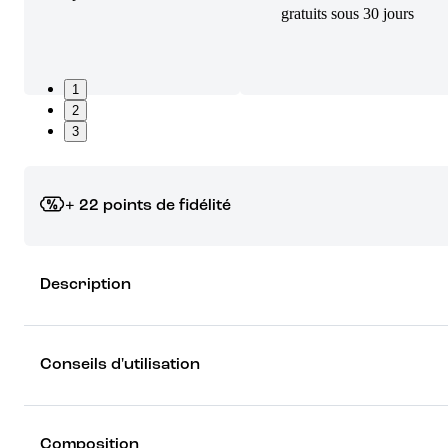
gratuits sous 30 jours
1
2
3
+ 22 points de fidélité
Grâce à vos points de fidélité, choisissez les cadeaux qui vous fo
Description
rêver !
Découvrez les récompenses
Conseils d'utilisation
Composition