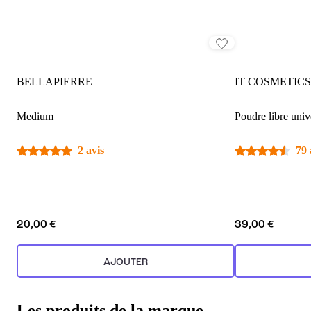
BELLAPIERRE
IT COSMETICS
Medium
Poudre libre uni
2 avis
79 
20,00 €
39,00 €
AJOUTER
Les produits de la marque