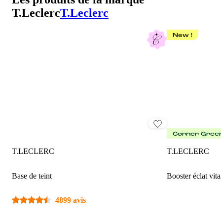
T.Leclerc
T.Leclerc
New !
Corner Gree
T.LECLERC
T.LECLERC
Base de teint
Booster éclat vit
4899 avis