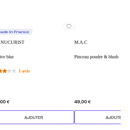
ade In France
NUCURIST
M.A.C
ive blur
Pinceau poudre & blush
1 avis
,00 €
49,00 €
AJOUTER
AJOUTER