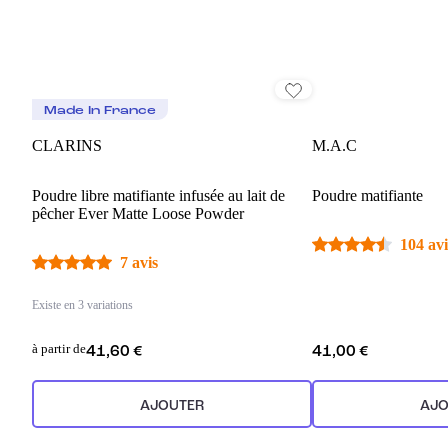
Made In France
CLARINS
M.A.C
Poudre libre matifiante infusée au lait de
Poudre matifiante
pêcher Ever Matte Loose Powder
104 avi
7 avis
Existe en 3 variations
à partir de
41,60 €
41,00 €
AJOUTER
AJO