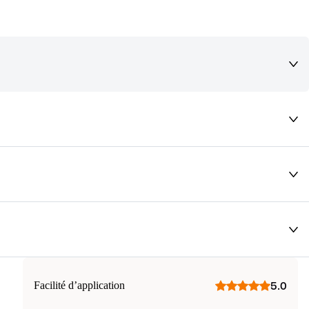
deaux qui vous font rêver !
Facilité d’application
5.0