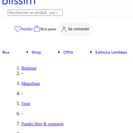
Wishlist
Mon panier
Se connecter
Box
Shop
Offrir
Editions Limitées
Boutique
›
Maquillage
›
Teint
›
Poudre libre & compacte