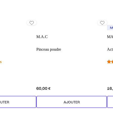
M
M.A.C
MA
Pinceau poudre
Act
s
60,00 €
16
UTER
AJOUTER