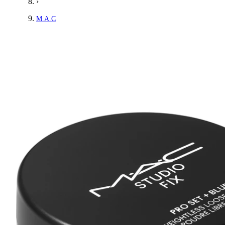
›
M.A.C