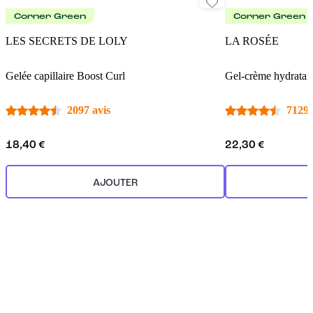
Corner Green
Corner Green
LES SECRETS DE LOLY
LA ROSÉE
Gelée capillaire Boost Curl
Gel-crème hydratan
2097 avis
7129 
18,40 €
22,30 €
AJOUTER