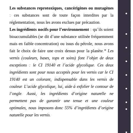
Les substances reprotoxiques, cancérigènes ou mutagènes
U
: ces substances sont de toute façon interdites par la
c
réglementation, nous les avons exclues par précaution.
Les ingrédients nocifs pour l’environnement
: qu’ils soient
T
bioaccumulables (se dit d’une substance utilisée fréquemment
mais en faible concentration) ou issus du pétrole, nous avons
fait le choix de faire une croix dessus pour la planète.
* Les
f
vernis (couleurs, bases, tops et soins) font l’objet de
deux
D
exceptions : le CI 19140 et l’acide glycolique. Ces deux
p
ingrédients sont pour nous acceptés pour les vernis car le CI
L
19140 est un colorant, indispensable dans les vernis de
couleur. L’acide glycolique, lui, aide à exfolier le contour de
D
l’ongle.
Aussi, les ingrédients d’origine naturelle ne
c
permettent pas de garantir une tenue et une couleur
B
optimales, nous imposons donc 55% d’ingrédients d’origine
P
naturelle pour les vernis.
c
Q