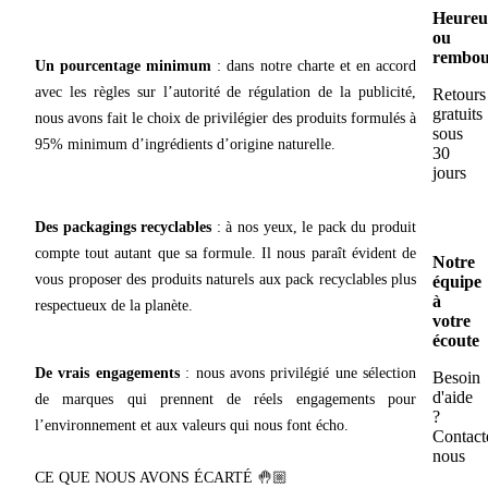
Heureu
ou
rembou
Un pourcentage minimum
: dans notre charte et en accord
avec les règles sur l’autorité de régulation de la publicité,
Retours
gratuits
nous avons fait le choix de privilégier des produits formulés à
sous
95% minimum d’ingrédients d’origine naturelle.
30
jours
Des packagings recyclables
: à nos yeux, le pack du produit
compte tout autant que sa formule. Il nous paraît évident de
Notre
vous proposer des produits naturels aux pack recyclables plus
équipe
à
respectueux de la planète.
votre
écoute
De vrais engagements
: nous avons privilégié une sélection
Besoin
d'aide
de marques qui prennent de réels engagements pour
?
l’environnement et aux valeurs qui nous font écho.
Contact
nous
CE QUE NOUS AVONS ÉCARTÉ 🤚🏼