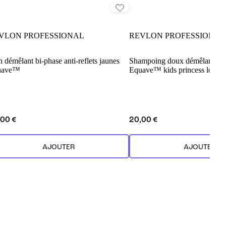
VLON PROFESSIONAL
REVLON PROFESSIONAL
n démêlant bi-phase anti-reflets jaunes
Shampoing doux démêlant pou
uave™
Equave™ kids princess look
,00 €
20,00 €
AJOUTER
AJOUTER