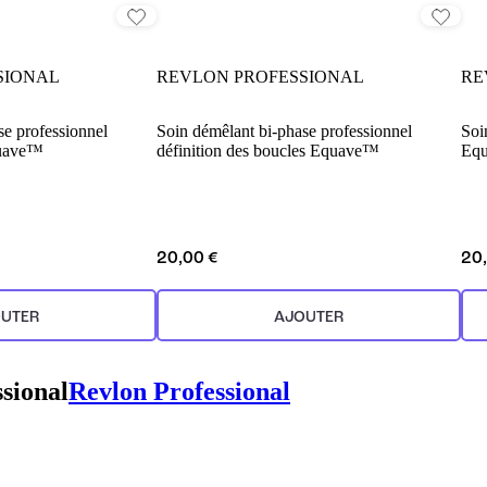
SIONAL
REVLON PROFESSIONAL
RE
se professionnel
Soin démêlant bi-phase professionnel
Soi
quave™
définition des boucles Equave™
Eq
20,00 €
20
UTER
AJOUTER
sional
Revlon Professional