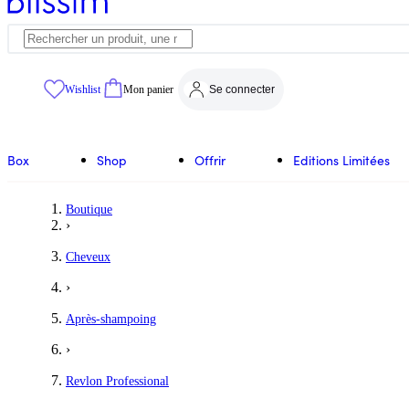
Wishlist
Mon panier
Se connecter
Box
Shop
Offrir
Editions Limitées
Boutique
›
Cheveux
›
Après-shampoing
›
Revlon Professional