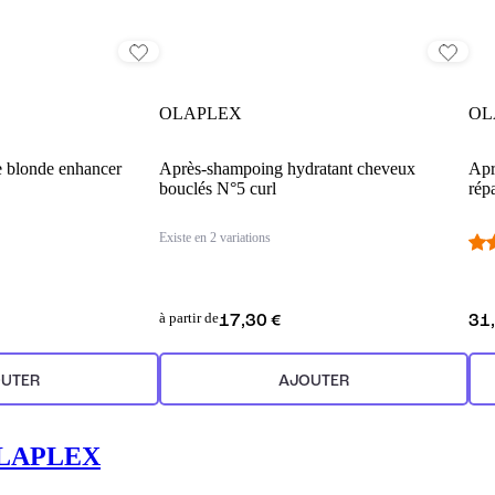
OLAPLEX
OL
e blonde enhancer
Après-shampoing hydratant cheveux
Apr
bouclés N°5 curl
rép
Existe en 2 variations
à partir de
17,30 €
31
UTER
AJOUTER
LAPLEX