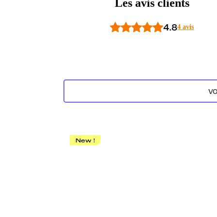
Les avis clients
4.8
4 avis
VO
New !