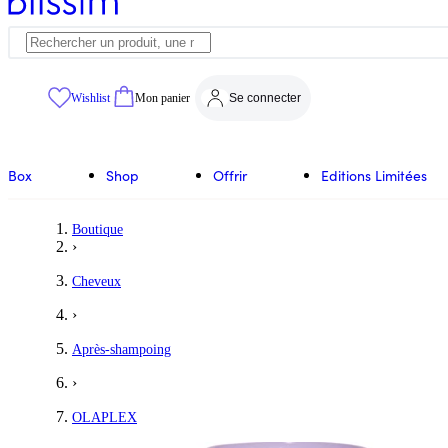
Wishlist
Mon panier
Se connecter
Box
Shop
Offrir
Editions Limitées
Boutique
›
Cheveux
›
Après-shampoing
›
OLAPLEX