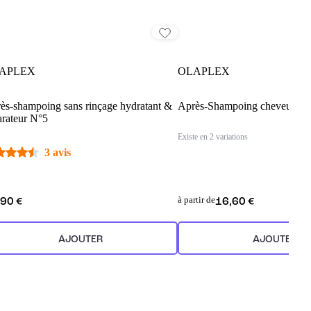
APLEX
OLAPLEX
ès-shampoing sans rinçage hydratant &
Après-Shampoing cheveux fi
arateur N°5
Existe en 2 variations
3 avis
à partir de
,90 €
16,60 €
AJOUTER
AJOUTER