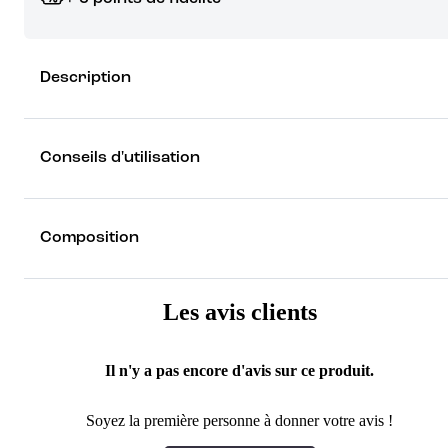
Grâce à vos points de fidélité, choisissez les cadeaux qui vous fo
Description
rêver !
Découvrez les récompenses
Conseils d'utilisation
Composition
Les avis clients
Il n'y a pas encore d'avis sur ce produit.
Soyez la première personne à donner votre avis !