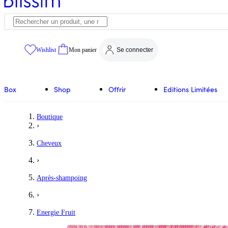
Wishlist
Mon panier
Se connecter
Box
Shop
Offrir
Editions Limitées
Boutique
›
Cheveux
›
Après-shampoing
›
Energie Fruit