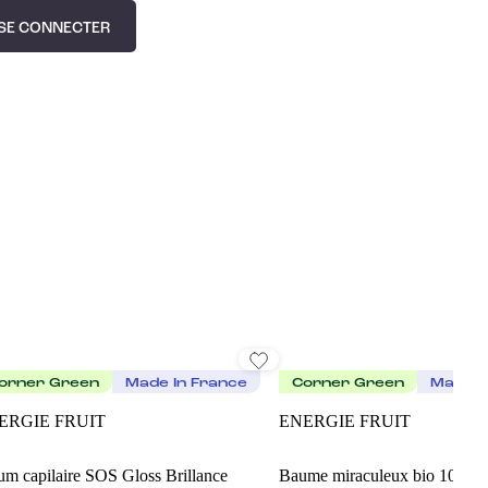
SE CONNECTER
orner Green
Made In France
Corner Green
Made I
ERGIE FRUIT
ENERGIE FRUIT
um capilaire SOS Gloss Brillance
Baume miraculeux bio 10-en-