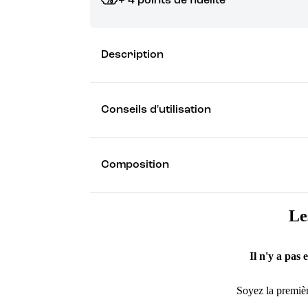
+ 4 points de fidélité
Grâce à vos points de fidélité, choisissez les ca
Description
Découvrez les récompenses
Conseils d'utilisation
Composition
Le
Il n'y a pas 
Soyez la premièr