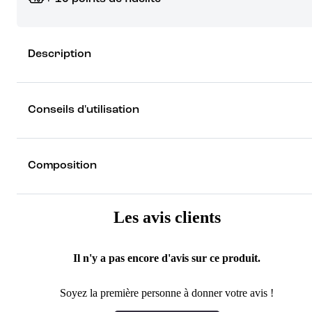
Grâce à vos points de fidélité, choisissez les cadeaux qui vous fo
Description
rêver !
Découvrez les récompenses
Conseils d'utilisation
Composition
Les avis clients
Il n'y a pas encore d'avis sur ce produit.
Soyez la première personne à donner votre avis !