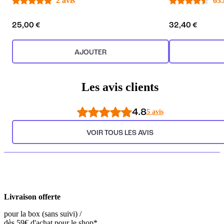
2 avis
635
25,00 €
32,40 €
AJOUTER
Les avis clients
4.8
5 avis
VOIR TOUS LES AVIS
Livraison offerte
pour la box (sans suivi) /
dès 59€ d'achat pour le shop*