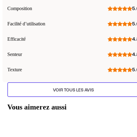
Composition
5.
Facilité d’utilisation
5.
Efficacité
4.
Senteur
4.
Texture
5.
VOIR TOUS LES AVIS
Vous aimerez aussi