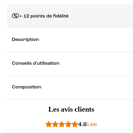
+ 12 points de fidélité
Grâce à vos points de fidélité, choisissez les cadeaux qui vous fo
Description
rêver !
Découvrez les récompenses
Conseils d'utilisation
Composition
Les avis clients
4.8
5 avis