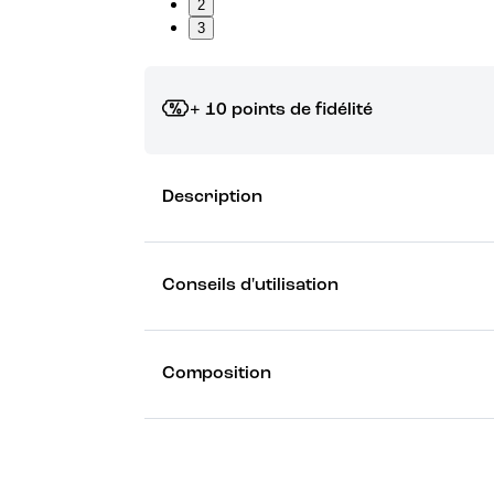
2
3
+ 10 points de fidélité
Grâce à vos points de fidélité, choisissez les ca
Description
Découvrez les récompenses
Conseils d'utilisation
Composition