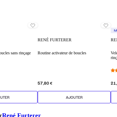
M
RENÉ FURTERER
RE
oucles sans rinçage
Routine activateur de boucles
Vel
rin
57,80 €
21
UTER
AJOUTER
r
René Furterer