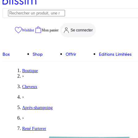
Wishlist
Mon panier
Se connecter
Box
Shop
Offrir
Editions Limitées
Boutique
›
Cheveux
›
Après-shampoing
›
René Furterer