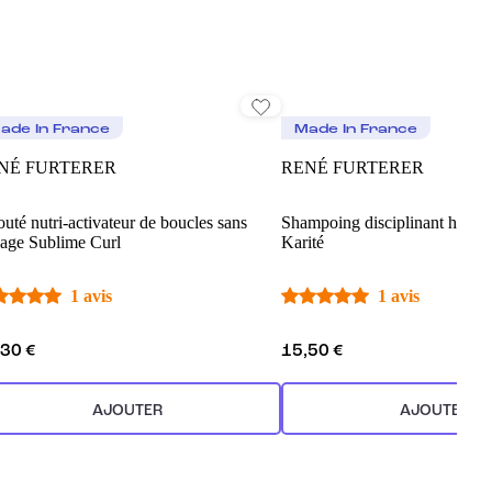
ade In France
Made In France
NÉ FURTERER
RENÉ FURTERER
outé nutri-activateur de boucles sans
Shampoing disciplinant hydra
çage Sublime Curl
Karité
1 avis
1 avis
,30 €
15,50 €
AJOUTER
AJOUTER