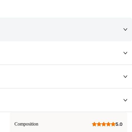
deaux qui vous font rêver !
Composition
5.0