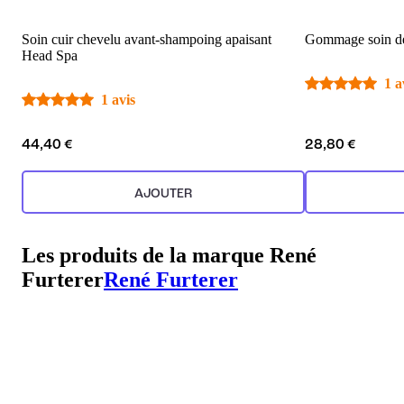
Soin cuir chevelu avant-shampoing apaisant
Gommage soin dé
Head Spa
1 a
1 avis
44,40 €
28,80 €
AJOUTER
Les produits de la marque René
Furterer
René Furterer