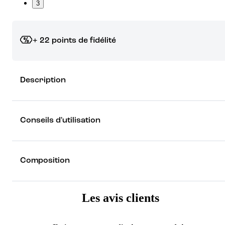
3
+ 22 points de fidélité
Grâce à vos points de fidélité, choisissez les cadeaux qui vous fo
Description
rêver !
Découvrez les récompenses
Conseils d'utilisation
Composition
Les avis clients