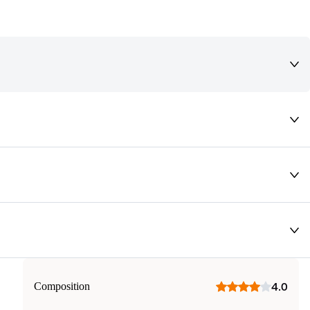
deaux qui vous font rêver !
Composition
4.0