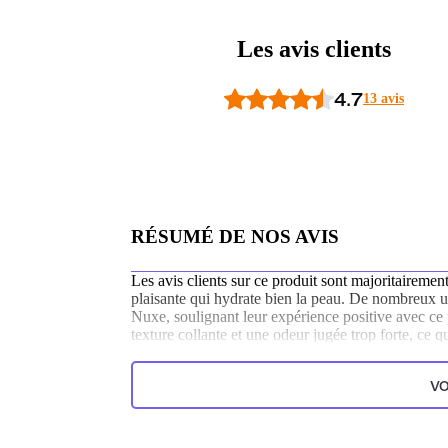
Les avis clients
4.7
13 avis
RÉSUMÉ DE NOS AVIS
Les avis clients sur ce produit sont majoritairemen
plaisante qui hydrate bien la peau. De nombreux util
Nuxe, soulignant leur expérience positive avec ce
texture collante et une odeur jugée trop forte, ce q
Généré par l’IA à partir du texte des commentaires clien
VO