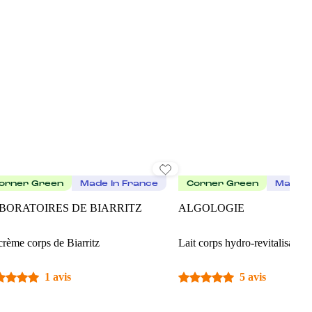
orner Green
Made In France
Corner Green
Made I
BORATOIRES DE BIARRITZ
ALGOLOGIE
crème corps de Biarritz
Lait corps hydro-revitalisant La
1 avis
5 avis