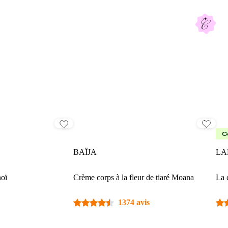
C
BAÏJA
LA
noï
Crème corps à la fleur de tiaré Moana
La 
1374 avis