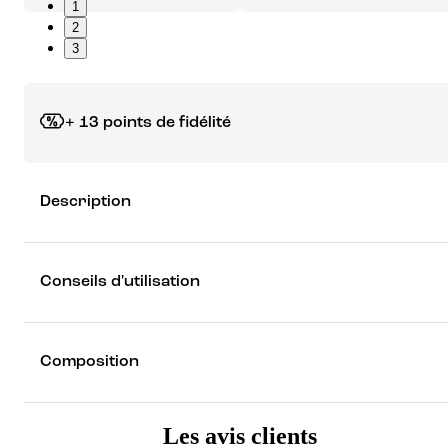
1
2
3
+ 13 points de fidélité
Grâce à vos points de fidélité, choisissez les cadeaux qui vous fo
Description
rêver !
Découvrez les récompenses
Conseils d'utilisation
Composition
Les avis clients