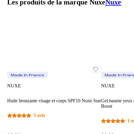
Les produits de la marque Nuxe
Nuxe
Made In France
Made In Fran
NUXE
NUXE
Huile bronzante visage et corps SPF10 Nuxe Sun
Gel baume yeux m
Boost
5 avis
1 a