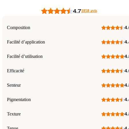
4.7
1858 avis
Composition
4.
Facilité d’application
4.
Facilité d’utilisation
4.
Efficacité
4.
Senteur
4.
Pigmentation
4.
Texture
4.
Tenue
4.