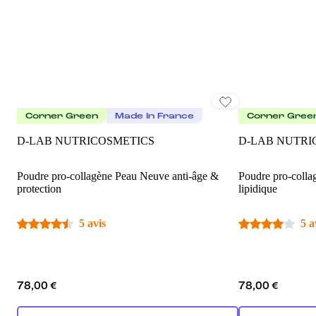
Corner Green
Made In France
Corner Gree
D-LAB NUTRICOSMETICS
D-LAB NUTRI
Poudre pro-collagène Peau Neuve anti-âge &
Poudre pro-colla
protection
lipidique
5 avis
5 a
78,00 €
78,00 €