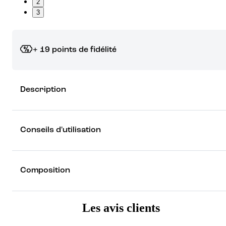
2
3
+ 19 points de fidélité
Grâce à vos points de fidélité, choisissez les cadeaux qui vous fo
Description
rêver !
Découvrez les récompenses
Conseils d'utilisation
Composition
Les avis clients