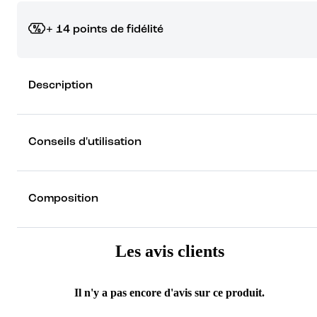
+ 14 points de fidélité
Grâce à vos points de fidélité, choisissez les cadeaux qui vous fo
Description
rêver !
Découvrez les récompenses
Conseils d'utilisation
Composition
Les avis clients
Il n'y a pas encore d'avis sur ce produit.