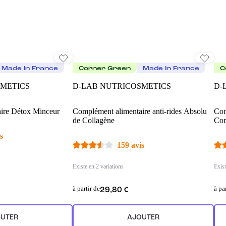
Made In France
Corner Green
Made In France
C
SMETICS
D-LAB NUTRICOSMETICS
D-
ire Détox Minceur
Complément alimentaire anti-rides Absolu
Com
de Collagène
Com
s
159 avis
Existe en 2 variations
Exist
à partir de
à pa
29,80 €
UTER
AJOUTER