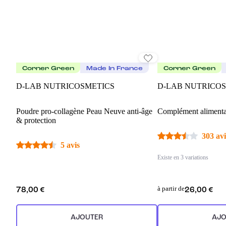
Corner Green
Made In France
Corner Green
D-LAB NUTRICOSMETICS
D-LAB NUTRICO
Poudre pro-collagène Peau Neuve anti-âge
Complément alimenta
& protection
303 avi
5 avis
Existe en 3 variations
à partir de
78,00 €
26,00 €
AJOUTER
AJO