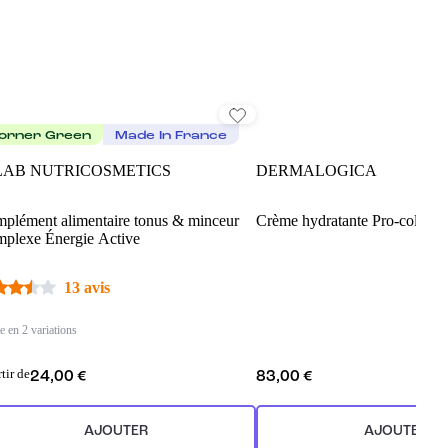
orner Green
Made In France
LAB NUTRICOSMETICS
DERMALOGICA
plément alimentaire tonus & minceur
Crème hydratante Pro-collagè
plexe Énergie Active
13 avis
e en 2 variations
rtir de
24,00 €
83,00 €
AJOUTER
AJOUTER