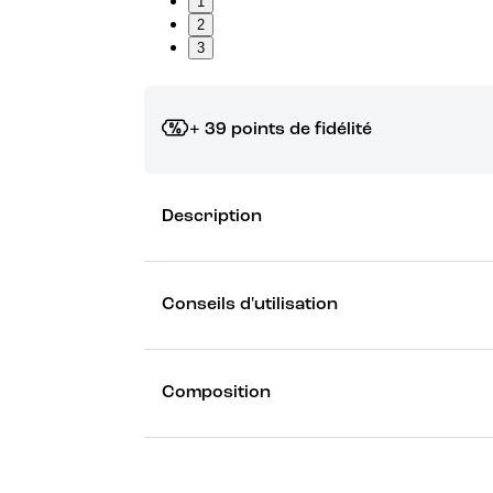
1
2
3
+ 39 points de fidélité
Grâce à vos points de fidélité, choisissez les ca
Description
Découvrez les récompenses
Conseils d'utilisation
Composition