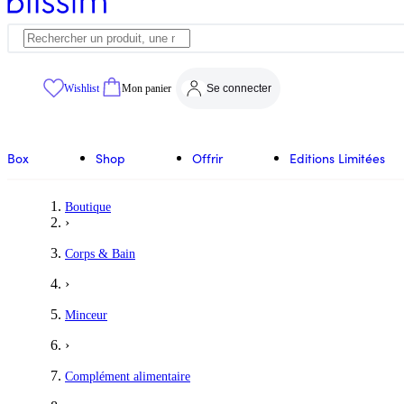
Wishlist
Mon panier
Se connecter
Box
Shop
Offrir
Editions Limitées
Boutique
›
Corps & Bain
›
Minceur
›
Complément alimentaire