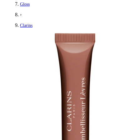
Gloss
›
Clarins