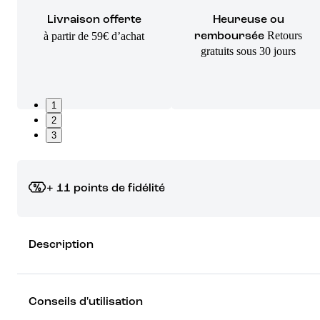
Livraison offerte
Heureuse ou
Retours
à partir de 59€ d’achat
remboursée
gratuits sous 30 jours
1
2
3
+ 11 points de fidélité
Grâce à vos points de fidélité, choisissez les cadeaux qui vous fo
Description
rêver !
Découvrez les récompenses
Conseils d'utilisation