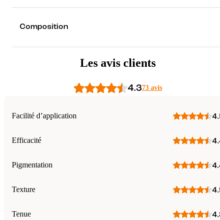
Composition
Les avis clients
4.3
73 avis
Facilité d’application
4.
Efficacité
4.
Pigmentation
4.
Texture
4.
Tenue
4.