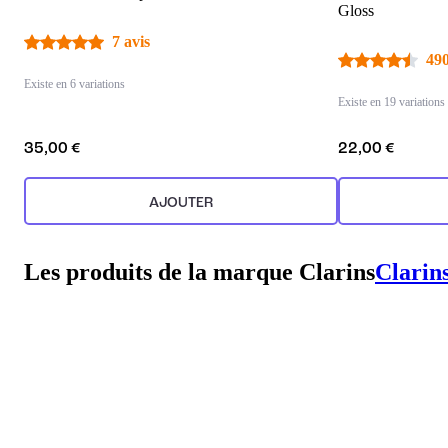
Gloss
7 avis
490
Existe en 6 variations
Existe en 19 variations
35,00 €
22,00 €
AJOUTER
Les produits de la marque Clarins
Clarin