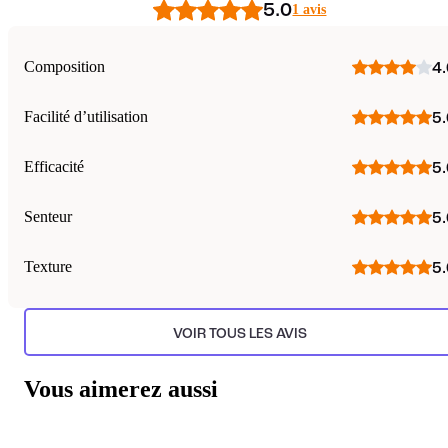
5.0
1 avis
Composition
4.
Facilité d’utilisation
5.
Efficacité
5.
Senteur
5.
Texture
5.
VOIR TOUS LES AVIS
Vous aimerez aussi