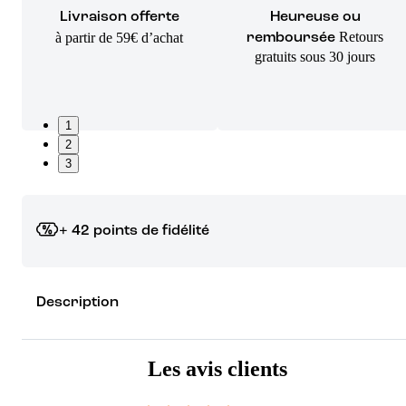
Livraison offerte
Heureuse ou
Retours
à partir de 59€ d’achat
remboursée
gratuits sous 30 jours
1
2
3
+ 42 points de fidélité
Grâce à vos points de fidélité, choisissez les cadeaux qui vous fo
Description
rêver !
Découvrez les récompenses
Les avis clients