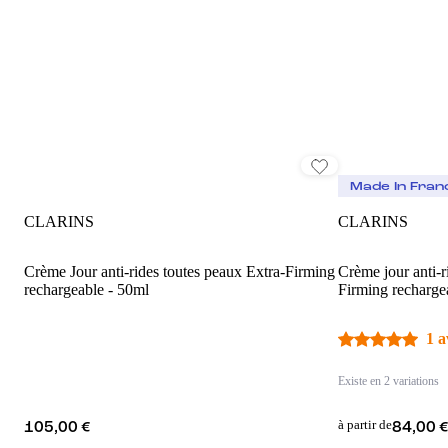
Made In Fran
CLARINS
CLARINS
Crème Jour anti-rides toutes peaux Extra-Firming
Crème jour anti-r
rechargeable - 50ml
Firming recharge
1 a
Existe en 2 variations
à partir de
105,00 €
84,00 