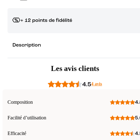
+ 12 points de fidélité
Grâce à vos points de fidélité, choisissez les cadeaux qui vous fo
Description
rêver !
Découvrez les récompenses
Les avis clients
4.5
4 avis
Composition
4.
Facilité d’utilisation
5.
Efficacité
4.