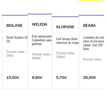
WELEDA
BIOLANE
BEABA
KLORANE
Eau nettoyante
Stick Solaire SPF
Lunettes de solei
Gel lavant doux
Calendula sans
50
rétro 9-24 mois
cheveux & corps
parfum
jaune, vert OU
bleu
Format vente -
Format vente -
Format vente -
20ml
200ml
400ml
Format vente
10,50€
9,90€
5,70€
35,00€