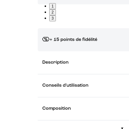
1
2
3
+ 15 points de fidélité
Grâce à vos points de fidélité, choisissez les ca
Description
Découvrez les récompenses
Conseils d'utilisation
Composition