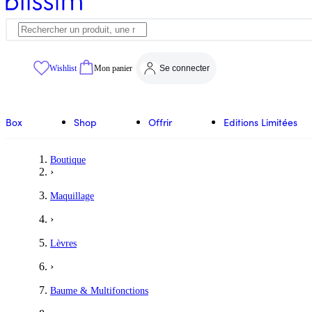
Wishlist
Mon panier
Se connecter
Box
Shop
Offrir
Editions Limitées
Boutique
›
Maquillage
›
Lèvres
›
Baume & Multifonctions