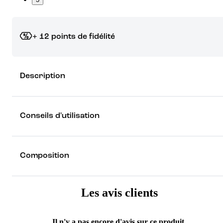
+ 12 points de fidélité
Grâce à vos points de fidélité, choisissez les cadeaux qui vous fo
Description
rêver !
Découvrez les récompenses
Conseils d'utilisation
Composition
Les avis clients
Il n'y a pas encore d'avis sur ce produit.