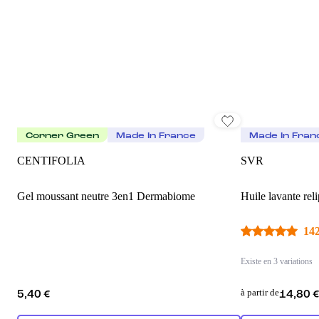
Corner Green
Made In France
Made In Fran
CENTIFOLIA
SVR
Gel moussant neutre 3en1 Dermabiome
Huile lavante rel
142
Existe en 3 variations
à partir de
5,40 €
14,80 