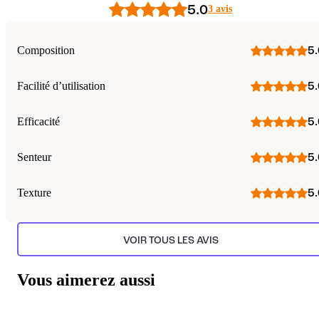
5.0
3 avis
Composition
5.
Facilité d’utilisation
5.
Efficacité
5.
Senteur
5.
Texture
5.
VOIR TOUS LES AVIS
Vous aimerez aussi