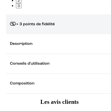
2
3
+ 3 points de fidélité
Grâce à vos points de fidélité, choisissez les cadeaux qui vous fo
Description
rêver !
Découvrez les récompenses
Conseils d'utilisation
Composition
Les avis clients