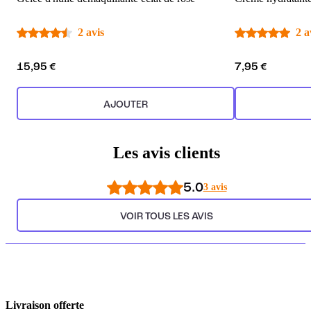
2 avis
2 a
15,95 €
7,95 €
AJOUTER
Les avis clients
5.0
3 avis
VOIR TOUS LES AVIS
Livraison offerte