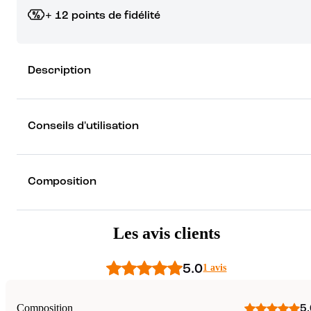
+ 12 points de fidélité
Grâce à vos points de fidélité, choisissez les cadeaux qui vous fo
Description
rêver !
Découvrez les récompenses
Conseils d'utilisation
Composition
Les avis clients
5.0
1 avis
Composition
5.