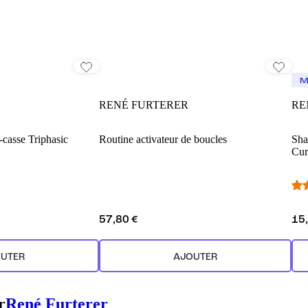
M
RENÉ FURTERER
RE
i-casse Triphasic
Routine activateur de boucles
Sha
Cur
57,80 €
15
UTER
AJOUTER
r
René Furterer