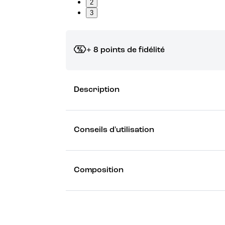
2
3
+ 8 points de fidélité
Grâce à vos points de fidélité, choisissez les ca
Description
Découvrez les récompenses
Conseils d'utilisation
Composition