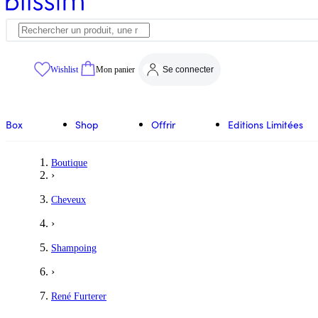
Wishlist
Mon panier
Se connecter
Box
Shop
Offrir
Editions Limitées
Boutique
›
Cheveux
›
Shampoing
›
René Furterer