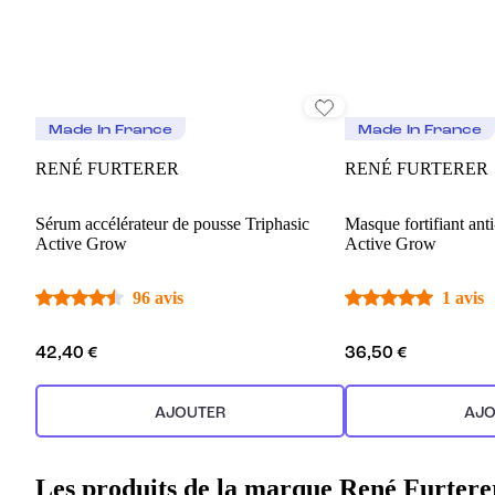
Made In France
Made In France
RENÉ FURTERER
RENÉ FURTERER
Sérum accélérateur de pousse Triphasic
Masque fortifiant ant
Active Grow
Active Grow
96 avis
1 avis
42,40 €
36,50 €
AJOUTER
AJO
Les produits de la marque René Furtere