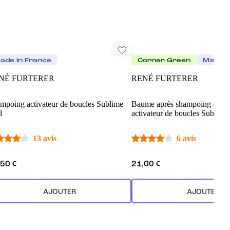
ade In France
Corner Green
Made I
NÉ FURTERER
RENÉ FURTERER
mpoing activateur de boucles Sublime
Baume après shampoing démê
l
activateur de boucles Sublime
13 avis
6 avis
,50 €
21,00 €
AJOUTER
AJOUTER