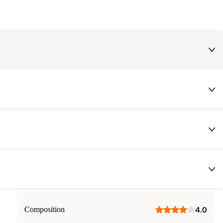
deaux qui vous font rêver !
Composition
4.0