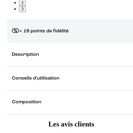
2
3
+ 19 points de fidélité
Grâce à vos points de fidélité, choisissez les cadeaux qui vous fo
Description
rêver !
Découvrez les récompenses
Conseils d'utilisation
Composition
Les avis clients