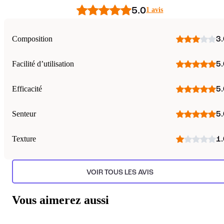
5.0
1 avis
Composition
3.
Facilité d’utilisation
5.
Efficacité
5.
Senteur
5.
Texture
1.
VOIR TOUS LES AVIS
Vous aimerez aussi