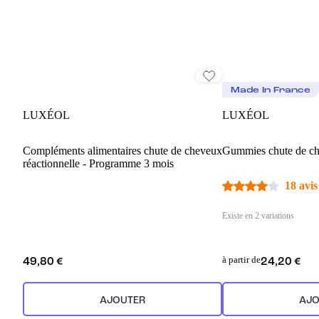
Made In France
LUXÉOL
LUXÉOL
Compléments alimentaires chute de cheveux
Gummies chute de c
réactionnelle - Programme 3 mois
18 avis
Existe en 2 variations
à partir de
49,80 €
24,20 €
AJOUTER
AJO