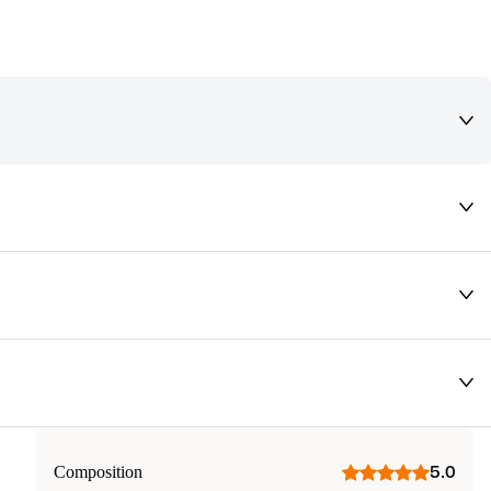
deaux qui vous font rêver !
Composition
5.0