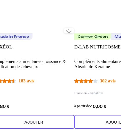
ade In France
Corner Green
Made I
XÉOL
D-LAB NUTRICOSMETIC
pléments alimentaires croissance &
Compléments alimentaires pou
tification des cheveux
Absolu de Kératine
183 avis
302 avis
Existe en 2 variations
à partir de
,80 €
40,00 €
AJOUTER
AJOUTER