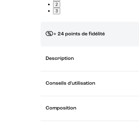
2
3
+ 24 points de fidélité
Grâce à vos points de fidélité, choisissez les ca
Description
Découvrez les récompenses
Conseils d'utilisation
Composition