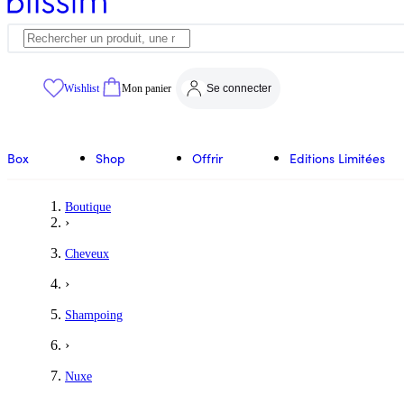
Wishlist
Mon panier
Se connecter
Box
Shop
Offrir
Editions Limitées
Boutique
›
Cheveux
›
Shampoing
›
Nuxe