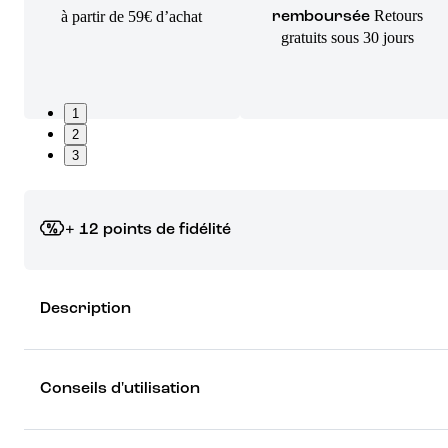
Retours
à partir de 59€ d’achat
remboursée
gratuits sous 30 jours
1
2
3
+ 12 points de fidélité
Grâce à vos points de fidélité, choisissez les cadeaux qui vous fo
Description
rêver !
Découvrez les récompenses
Conseils d'utilisation