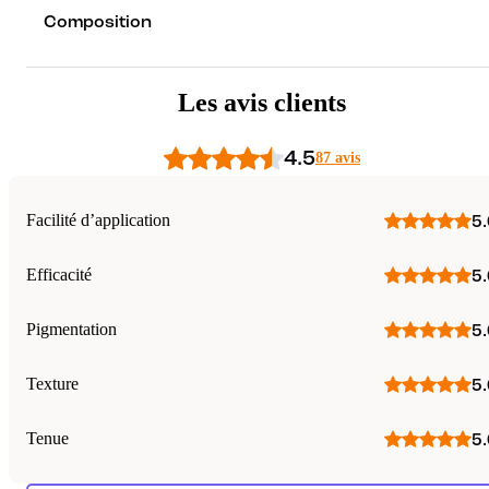
Composition
Les avis clients
4.5
87 avis
Facilité d’application
5.
Efficacité
5.
Pigmentation
5.
Texture
5.
Tenue
5.