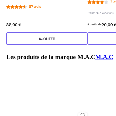
2 a
87 avis
Existe en 2 variations
à partir de
32,00 €
20,00 
AJOUTER
Les produits de la marque M.A.C
M.A.C