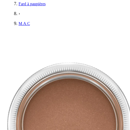
Fard à paupières
›
M.A.C