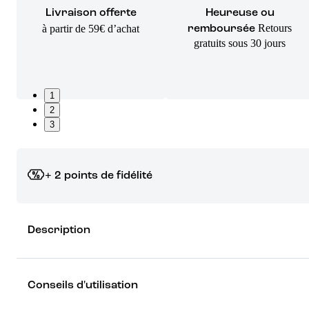
Livraison offerte
Heureuse ou
Retours
à partir de 59€ d’achat
remboursée
gratuits sous 30 jours
1
2
3
+ 2 points de fidélité
Grâce à vos points de fidélité, choisissez les cadeaux qui vous fo
Description
rêver !
Découvrez les récompenses
Conseils d'utilisation