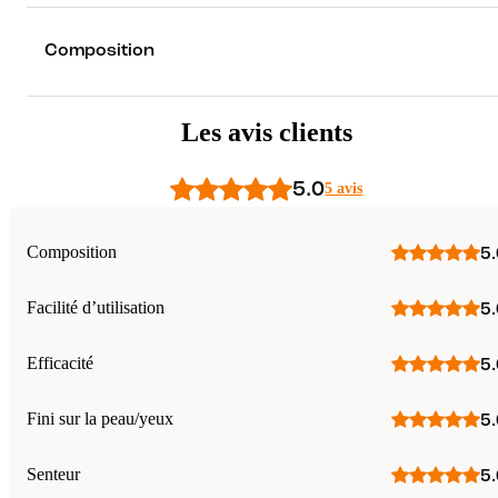
Composition
Les avis clients
5.0
5 avis
Composition
5.
Facilité d’utilisation
5.
Efficacité
5.
Fini sur la peau/yeux
5.
Senteur
5.