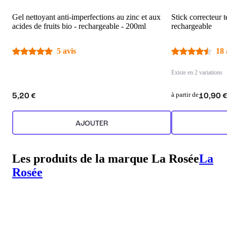
Gel nettoyant anti-imperfections au zinc et aux
Stick correcteur t
acides de fruits bio - rechargeable - 200ml
rechargeable
5 avis
18 
Existe en 2 variations
à partir de
5,20 €
10,90 
AJOUTER
Les produits de la marque La Rosée
La
Rosée