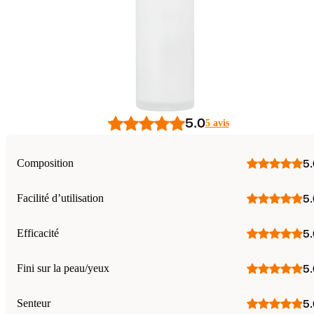
5
/5
5.0
5 avis
Composition
5.
Facilité d’utilisation
5.
Efficacité
5.
Fini sur la peau/yeux
5.
Senteur
5.