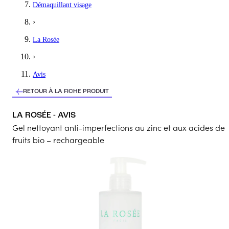
Démaquillant visage
Contenant en verre pour la recharge de gel nettoyant, flocon très 
›
5
/5
La Rosée
Jade
›
Gel nettoyant
Avis
Une odeur douce à tomber avec un effet de propre après le lavag
RETOUR À LA FICHE PRODUIT
5
/5
LA ROSÉE - AVIS
Margot
Gel nettoyant anti-imperfections au zinc et aux acides de
top !
fruits bio – rechargeable
Flacon + nettoyant au top. Hydrate et nettoie
5
/5
Margot
Top !
Flacon + nettoyant au top. Hydrate et nettoie