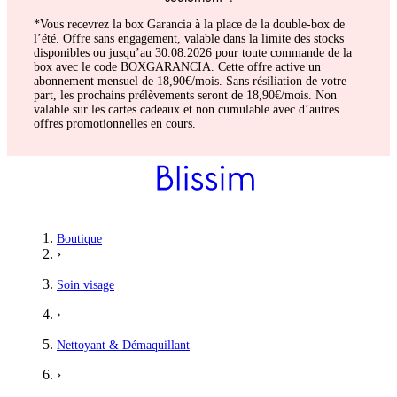
*Vous recevrez la box Garancia à la place de la double-box de
l’été. Offre sans engagement, valable dans la limite des stocks
disponibles ou jusqu’au 30.08.2026 pour toute commande de la
box avec le code BOXGARANCIA. Cette offre active un
abonnement mensuel de 18,90€/mois. Sans résiliation de votre
part, les prochains prélèvements seront de 18,90€/mois. Non
valable sur les cartes cadeaux et non cumulable avec d’autres
offres promotionnelles en cours.
Aurélie
Boutique
›
Super solide et j'adore
Soin visage
Plus qu'à acheter la recharge.
›
5
/5
Nettoyant & Démaquillant
Jade
›
Bouteille