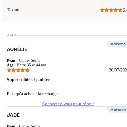
Texture
5.
5 avis
Acheté
AURÉLIE
Peau
:
Claire, Sèche
Âge
:
Entre 35 et 44 ans
20/07/20
Super solide et j'adore
Plus qu'à acheter la recharge.
Connectez-vous pour réagir
Acheté
JADE
Peau
:
Claire, Sèche