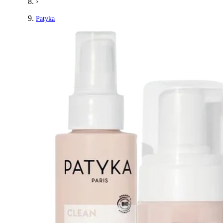
›
Patyka