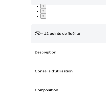
1
2
3
+ 12 points de fidélité
Grâce à vos points de fidélité, choisissez les ca
Description
Découvrez les récompenses
Conseils d'utilisation
Composition