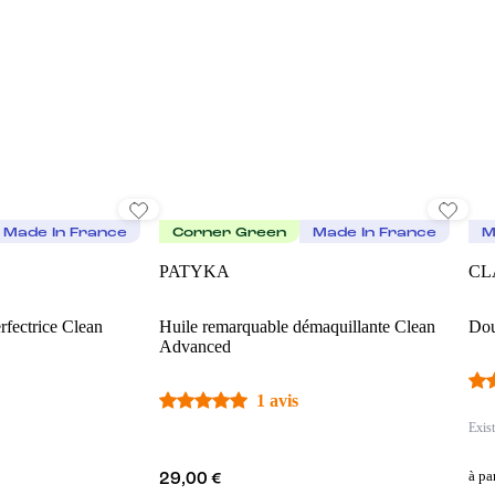
Made In France
Corner Green
Made In France
M
PATYKA
CL
rfectrice Clean
Huile remarquable démaquillante Clean
Dou
Advanced
1 avis
Exist
à pa
29,00 €