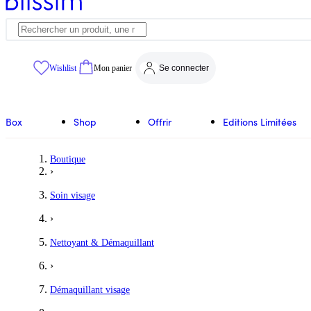
Wishlist
Mon panier
Se connecter
Box
Shop
Offrir
Editions Limitées
Boutique
›
Soin visage
›
Nettoyant & Démaquillant
›
Démaquillant visage