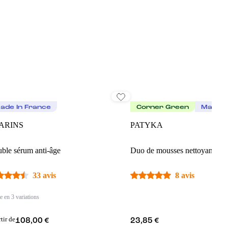
ade In France
Corner Green
Made I
ARINS
PATYKA
ble sérum anti-âge
Duo de mousses nettoyantes d
33 avis
8 avis
e en 3 variations
rtir de
108,00 €
23,85 €