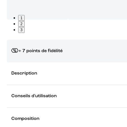
1
2
3
+ 7 points de fidélité
Grâce à vos points de fidélité, choisissez les cadeaux qui vous fo
Description
rêver !
Découvrez les récompenses
Conseils d'utilisation
Composition