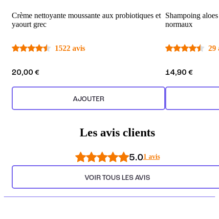
Crème nettoyante moussante aux probiotiques et
Shampoing aloes 
yaourt grec
normaux
1522 avis
29 
20,00 €
14,90 €
AJOUTER
Les avis clients
5.0
1 avis
VOIR TOUS LES AVIS