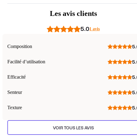
Les avis clients
5.0
1 avis
Composition
5.
Facilité d’utilisation
5.
Efficacité
5.
Senteur
5.
Texture
5.
VOIR TOUS LES AVIS