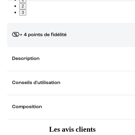
2
3
+ 4 points de fidélité
Grâce à vos points de fidélité, choisissez les cadeaux qui vous fo
Description
rêver !
Découvrez les récompenses
Conseils d'utilisation
Composition
Les avis clients