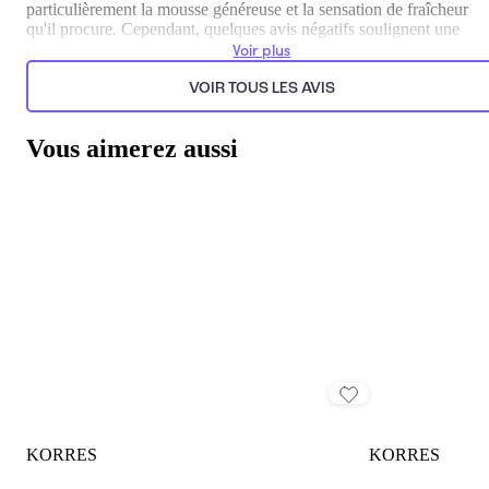
particulièrement la mousse généreuse et la sensation de fraîcheur
qu'il procure. Cependant, quelques avis négatifs soulignent une
perception de lourdeur de l'odeur et une texture jugée trop épaisse,
Voir plus
ce qui pourrait ne pas convenir à tous les utilisateurs.
VOIR TOUS LES AVIS
Généré par l’IA à partir du texte des commentaires clients.
Vous aimerez aussi
KORRES
KORRES