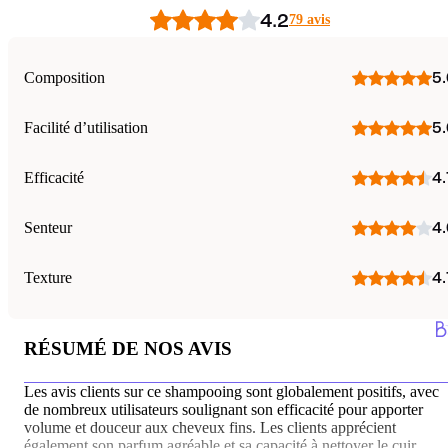
4.2
79 avis
Composition
5.
Facilité d’utilisation
5.
Efficacité
4.
Senteur
4.
Texture
4.
RÉSUMÉ DE NOS AVIS
Les avis clients sur ce shampooing sont globalement positifs, avec
de nombreux utilisateurs soulignant son efficacité pour apporter
volume et douceur aux cheveux fins. Les clients apprécient
également son parfum agréable et sa capacité à nettoyer le cuir