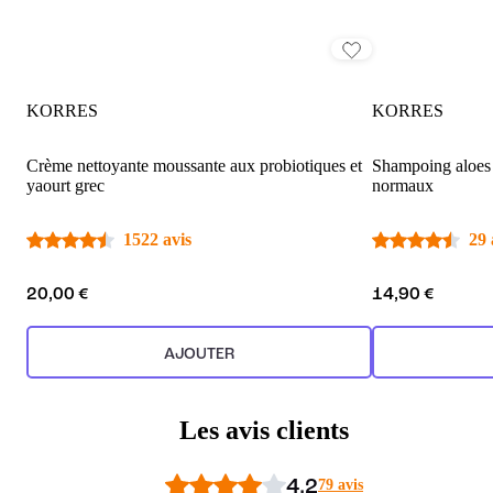
KORRES
KORRES
Crème nettoyante moussante aux probiotiques et
Shampoing aloes 
yaourt grec
normaux
1522 avis
29 
20,00 €
14,90 €
AJOUTER
Les avis clients
4.2
79 avis