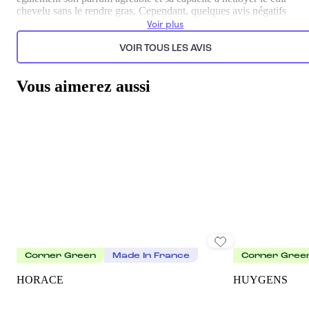
chevelu sans le rendre gras. Cependant, quelques avis négatifs
mentionnent un manque d'épaisseur et des cheveux parfois perçus
Voir plus
comme lourds après utilisation, ce qui reflète des expériences varié
selon les types de cheveux.
VOIR TOUS LES AVIS
Généré par l’IA à partir du texte des commentaires clients.
Vous aimerez aussi
Corner Green
Made In France
Corner Gree
HORACE
HUYGENS