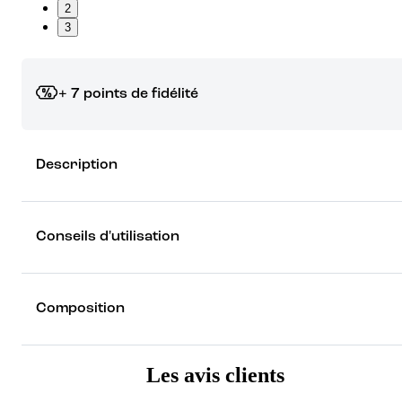
2
3
+ 7 points de fidélité
Grâce à vos points de fidélité, choisissez les cadeaux qui vous fo
Description
rêver !
Découvrez les récompenses
Conseils d'utilisation
Composition
Les avis clients