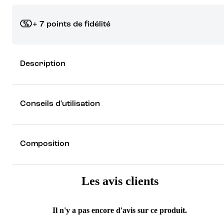
+ 7 points de fidélité
Grâce à vos points de fidélité, choisissez les cadeaux qui vous fo
Description
rêver !
Découvrez les récompenses
Conseils d'utilisation
Composition
Les avis clients
Il n'y a pas encore d'avis sur ce produit.