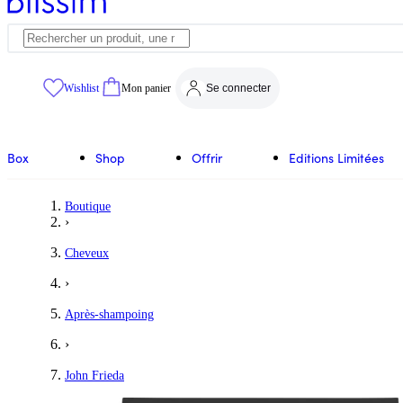
Wishlist
Mon panier
Se connecter
Box
Shop
Offrir
Editions Limitées
Boutique
›
Cheveux
›
Après-shampoing
›
John Frieda