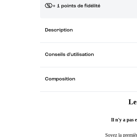
+ 1 points de fidélité
Grâce à vos points de fidélité, choisissez les ca
Description
Découvrez les récompenses
Conseils d'utilisation
Composition
Le
Il n'y a pas 
Soyez la premièr