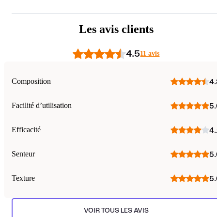
Les avis clients
4.5
11 avis
Composition
4.
Facilité d’utilisation
5.
Efficacité
4.
Senteur
5.
Texture
5.
VOIR TOUS LES AVIS