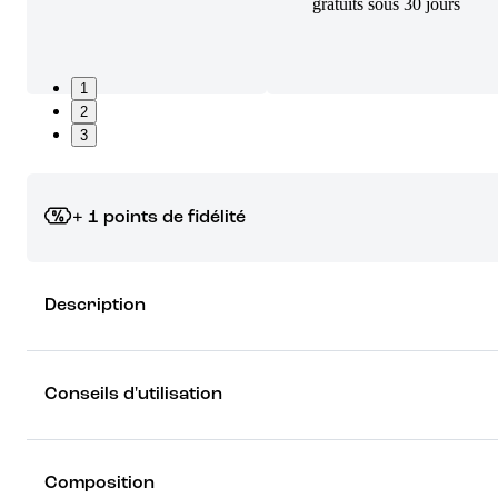
gratuits sous 30 jours
1
2
3
+ 1 points de fidélité
Grâce à vos points de fidélité, choisissez les cadeaux qui vous fo
Description
rêver !
Découvrez les récompenses
Conseils d'utilisation
Composition