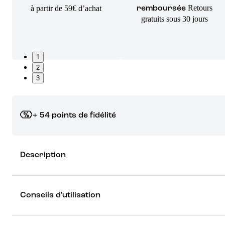
Retours
à partir de 59€ d’achat
remboursée
gratuits sous 30 jours
1
2
3
+ 54 points de fidélité
Grâce à vos points de fidélité, choisissez les cadeaux qui vous fo
Description
rêver !
Découvrez les récompenses
Conseils d'utilisation