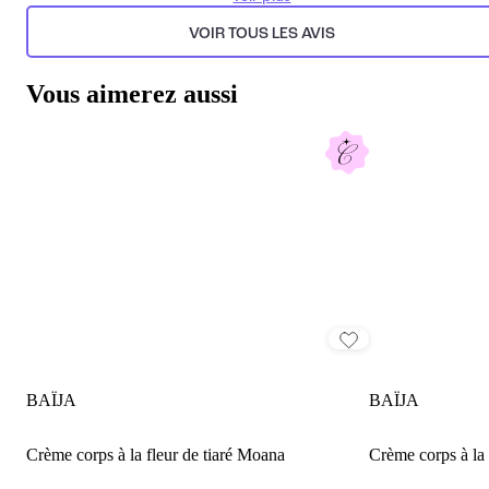
perceptions personnelles.
VOIR TOUS LES AVIS
Généré par l’IA à partir du texte des commentaires clients.
Vous aimerez aussi
BAÏJA
BAÏJA
Crème corps à la fleur de tiaré Moana
Crème corps à la 