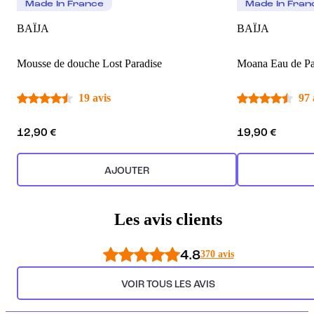
Made In France
Made In Fran
BAÏJA
BAÏJA
Mousse de douche Lost Paradise
Moana Eau de P
19 avis
97 
12,90 €
19,90 €
AJOUTER
Les avis clients
4.8
370 avis
VOIR TOUS LES AVIS