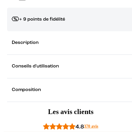
+ 9 points de fidélité
Grâce à vos points de fidélité, choisissez les cadeaux qui vous fo
Description
rêver !
Découvrez les récompenses
Conseils d'utilisation
Composition
Les avis clients
4.8
370 avis