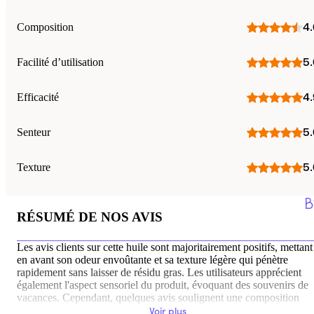
Composition
4.
Facilité d’utilisation
5.
Efficacité
4.
Senteur
5.
Texture
5.
RÉSUMÉ DE NOS AVIS
Les avis clients sur cette huile sont majoritairement positifs, mettant
en avant son odeur envoûtante et sa texture légère qui pénètre
rapidement sans laisser de résidu gras. Les utilisateurs apprécient
également l'aspect sensoriel du produit, évoquant des souvenirs de
vacances. Cependant, quelques avis soulignent une composition
jugée insatisfaisante et une contenance jugée petite selon certaines
Voir plus