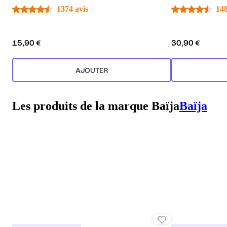
1374 avis
148
15,90 €
30,90 €
AJOUTER
Les produits de la marque Baïja
Baïja