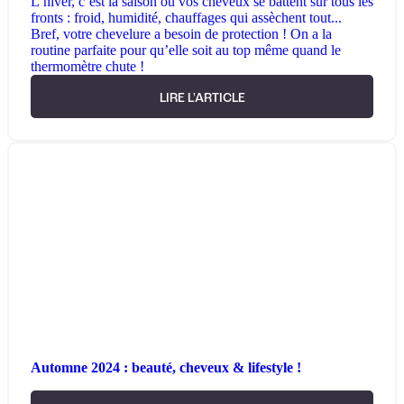
L’hiver, c’est la saison où vos cheveux se battent sur tous les
fronts : froid, humidité, chauffages qui assèchent tout...
Bref, votre chevelure a besoin de protection ! On a la
routine parfaite pour qu’elle soit au top même quand le
thermomètre chute !
LIRE L'ARTICLE
Automne 2024 : beauté, cheveux & lifestyle !