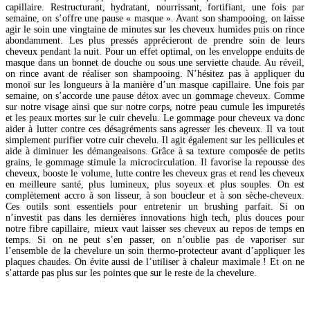
capillaire. Restructurant, hydratant, nourrissant, fortifiant, une fois par
semaine, on s’offre une pause « masque ». Avant son shampooing, on laisse
agir le soin une vingtaine de minutes sur les cheveux humides puis on rince
abondamment. Les plus pressés apprécieront de prendre soin de leurs
cheveux pendant la nuit. Pour un effet optimal, on les enveloppe enduits de
masque dans un bonnet de douche ou sous une serviette chaude. Au réveil,
on rince avant de réaliser son shampooing. N’hésitez pas à appliquer du
monoï sur les longueurs à la manière d’un masque capillaire. Une fois par
semaine, on s’accorde une pause détox avec un gommage cheveux. Comme
sur notre visage ainsi que sur notre corps, notre peau cumule les impuretés
et les peaux mortes sur le cuir chevelu. Le gommage pour cheveux va donc
aider à lutter contre ces désagréments sans agresser les cheveux. Il va tout
simplement purifier votre cuir chevelu. Il agit également sur les pellicules et
aide à diminuer les démangeaisons. Grâce à sa texture composée de petits
grains, le gommage stimule la microcirculation. Il favorise la repousse des
cheveux, booste le volume, lutte contre les cheveux gras et rend les cheveux
en meilleure santé, plus lumineux, plus soyeux et plus souples. On est
complètement accro à son lisseur, à son boucleur et à son sèche-cheveux.
Ces outils sont essentiels pour entretenir un brushing parfait. Si on
n’investit pas dans les dernières innovations high tech, plus douces pour
notre fibre capillaire, mieux vaut laisser ses cheveux au repos de temps en
temps. Si on ne peut s’en passer, on n’oublie pas de vaporiser sur
l’ensemble de la chevelure un soin thermo-protecteur avant d’appliquer les
plaques chaudes. On évite aussi de l’utiliser à chaleur maximale ! Et on ne
s’attarde pas plus sur les pointes que sur le reste de la chevelure.