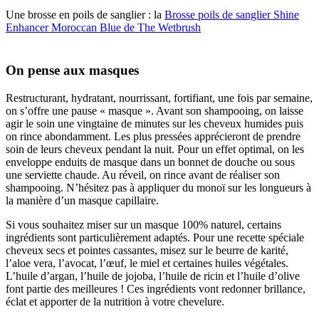
Une brosse en poils de sanglier : la
Brosse poils de sanglier Shine
Enhancer Moroccan Blue de The Wetbrush
On pense aux masques
Restructurant, hydratant, nourrissant, fortifiant, une fois par semaine,
on s’offre une pause « masque ». Avant son shampooing, on laisse
agir le soin une vingtaine de minutes sur les cheveux humides puis
on rince abondamment. Les plus pressées apprécieront de prendre
soin de leurs cheveux pendant la nuit. Pour un effet optimal, on les
enveloppe enduits de masque dans un bonnet de douche ou sous
une serviette chaude. Au réveil, on rince avant de réaliser son
shampooing. N’hésitez pas à appliquer du monoï sur les longueurs à
la manière d’un masque capillaire.
Si vous souhaitez miser sur un masque 100% naturel, certains
ingrédients sont particulièrement adaptés. Pour une recette spéciale
cheveux secs et pointes cassantes, misez sur le beurre de karité,
l’aloe vera, l’avocat, l’œuf, le miel et certaines huiles végétales.
L’huile d’argan, l’huile de jojoba, l’huile de ricin et l’huile d’olive
font partie des meilleures ! Ces ingrédients vont redonner brillance,
éclat et apporter de la nutrition à votre chevelure.