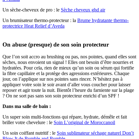
Un sèche-cheveux de pro : le
Sèche cheveux ghd air
Un brumisateur thermo-protecteur : la
Brume hydratante thermo-
protectrice Heat Relief d’Aveda
On abuse (presque) de son soin protecteur
Que l’on soit accro au brushing ou pas, nos pointes, quand elles sont
sèches, nous envoient un signal ! Elles ont besoin d’être nourries et
hydratées. Pour cela, rien de mieux qu’un soin ou sérum qui fortifie
la fibre capillaire et la protège des agressions extérieures. Chaque
jour, on l’applique sur nos pointes sans rincer. N’hésitez pas à
appliquer votre soin le soir avant d’aller vous coucher pour laisser
reposer et agir toute la nuit. Bientôt l’heure du farniente sur la plage
? On ne sort pas sans son soin protecteur enrichi d’un SPF !
Dans ma salle de bain :
Un super soin multi-fonctions qui répare, hydrate, démêle et fait
briller votre chevelure : le
Soin L’original de Moroccanoil
Un soin coiffant nutritif : le
Soin sublimateur séchage naturel Don’t
Blow It de Bumble and Bumble.