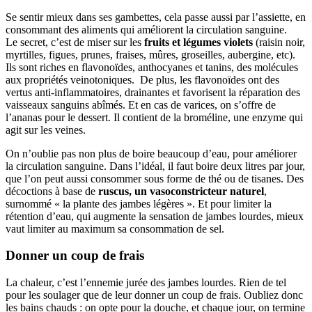
Se sentir mieux dans ses gambettes, cela passe aussi par l’assiette, en
consommant des aliments qui améliorent la circulation sanguine.
Le secret, c’est de miser sur les
fruits et légumes violets
(raisin noir,
myrtilles, figues, prunes, fraises, mûres, groseilles, aubergine, etc).
Ils sont riches en flavonoïdes, anthocyanes et tanins, des molécules
aux propriétés veinotoniques. De plus, les flavonoïdes ont des
vertus anti-inflammatoires, drainantes et favorisent la réparation des
vaisseaux sanguins abîmés. Et en cas de varices, on s’offre de
l’ananas pour le dessert. Il contient de la broméline, une enzyme qui
agit sur les veines.
On n’oublie pas non plus de boire beaucoup d’eau, pour améliorer
la circulation sanguine. Dans l’idéal, il faut boire deux litres par jour,
que l’on peut aussi consommer sous forme de thé ou de tisanes. Des
décoctions à base de
ruscus, un vasoconstricteur naturel
,
surnommé « la plante des jambes légères ». Et pour limiter la
rétention d’eau, qui augmente la sensation de jambes lourdes, mieux
vaut limiter au maximum sa consommation de sel.
Donner un coup de frais
La chaleur, c’est l’ennemie jurée des jambes lourdes. Rien de tel
pour les soulager que de leur donner un coup de frais. Oubliez donc
les bains chauds : on opte pour la douche, et chaque jour, on termine