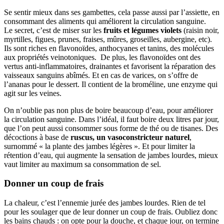
Se sentir mieux dans ses gambettes, cela passe aussi par l’assiette, en
consommant des aliments qui améliorent la circulation sanguine.
Le secret, c’est de miser sur les
fruits et légumes violets
(raisin noir,
myrtilles, figues, prunes, fraises, mûres, groseilles, aubergine, etc).
Ils sont riches en flavonoïdes, anthocyanes et tanins, des molécules
aux propriétés veinotoniques. De plus, les flavonoïdes ont des
vertus anti-inflammatoires, drainantes et favorisent la réparation des
vaisseaux sanguins abîmés. Et en cas de varices, on s’offre de
l’ananas pour le dessert. Il contient de la broméline, une enzyme qui
agit sur les veines.
On n’oublie pas non plus de boire beaucoup d’eau, pour améliorer
la circulation sanguine. Dans l’idéal, il faut boire deux litres par jour,
que l’on peut aussi consommer sous forme de thé ou de tisanes. Des
décoctions à base de
ruscus, un vasoconstricteur naturel
,
surnommé « la plante des jambes légères ». Et pour limiter la
rétention d’eau, qui augmente la sensation de jambes lourdes, mieux
vaut limiter au maximum sa consommation de sel.
Donner un coup de frais
La chaleur, c’est l’ennemie jurée des jambes lourdes. Rien de tel
pour les soulager que de leur donner un coup de frais. Oubliez donc
les bains chauds : on opte pour la douche, et chaque jour, on termine