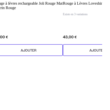
ge à lèvres rechargeable Joli Rouge Mat
Rouge à Lèvres Loveshine Ca
crin Rouge
Existe en 3 variations
,00 €
43,00 €
AJOUTER
AJOUTER