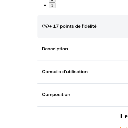
3
+ 17 points de fidélité
Grâce à vos points de fidélité, choisissez les ca
Description
Découvrez les récompenses
Conseils d'utilisation
Composition
Le