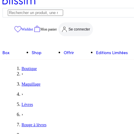
Wishlist
Mon panier
Se connecter
Box
Shop
Offrir
Editions Limitées
Boutique
›
Maquillage
›
Lèvres
›
Rouge à lèvres