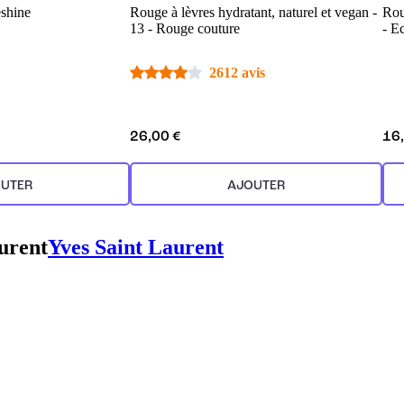
shine
Rouge à lèvres hydratant, naturel et vegan -
Rou
13 - Rouge couture
- E
2612 avis
26,00 €
16
UTER
AJOUTER
urent
Yves Saint Laurent